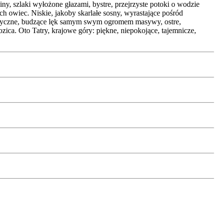
ny, szlaki wyłożone głazami, bystre, przejrzyste potoki o wodzie
ch owiec. Niskie, jakoby skarlałe sosny, wyrastające pośród
statyczne, budzące lęk samym swym ogromem masywy, ostre,
zica. Oto Tatry, krajowe góry: piękne, niepokojące, tajemnicze,