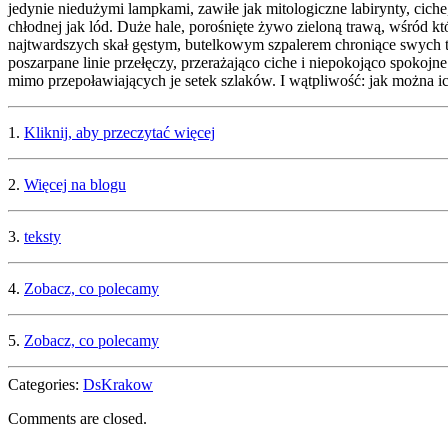
jedynie niedużymi lampkami, zawiłe jak mitologiczne labirynty, ciche
chłodnej jak lód. Duże hale, porośnięte żywo zieloną trawą, wśród k
najtwardszych skał gęstym, butelkowym szpalerem chroniące swych t
poszarpane linie przełęczy, przerażająco ciche i niepokojąco spokojn
mimo przepoławiających je setek szlaków. I wątpliwość: jak można i
1.
Kliknij, aby przeczytać więcej
2.
Więcej na blogu
3.
teksty
4.
Zobacz, co polecamy
5.
Zobacz, co polecamy
Categories:
DsKrakow
Comments are closed.