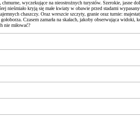
, chmurne, wyczekujące na nieostrożnych turystów. Szerokie, jasne doli
tórej nieśmiało kryją się małe kwiaty w obawie przed stadami wypasany
ajemnych chaszczy. Oraz wreszcie szczyty, granie oraz turnie: maje
e gołoborza. Czasem zamarła na skałach, jakoby obserwująca widoki, ko
ch nie miłować?